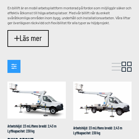
En billift är en mobil arbetsplattform monterad på fordon som möjliggör säker och
effektiv åtkomst till höga arbetsplatser. Med vår billift når du enkelt
svåråtkomliga områden inom bygg, underhåll och installationsarbeten. Våra liftar
ger överlägsen räckvidd och flexibilitet för alla typer av höjdprojekt.
Läs mer
Arbetshöjd
:
23
m
Liftens bredd
:
2,43
m
Arbetshöjd
:
23
m
Liftens bredd
:
2,43
m
Lyftkapacitet
:
230
kg
Lyftkapacitet
:
230
kg