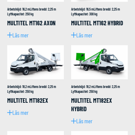
Arbetshöjd
:
16,2
m
Liftens bredd
:
2,25
m
Arbetshöjd
:
16,5
m
Liftens bredd
:
2,25
m
Lyftkapacitet
:
250
kg
Lyftkapacitet
:
300
kg
MULTITEL MT162 AXON
MULTITEL MT162 HYBRID
Läs mer
Läs mer
Arbetshöjd
:
18,2
m
Liftens bredd
:
2,25
m
Arbetshöjd
:
18,2
m
Liftens bredd
:
2,25
m
Lyftkapacitet
:
250
kg
Lyftkapacitet
:
250
kg
MULTITEL MT182EX
MULTITEL MT182EX
HYBRID
Läs mer
Läs mer