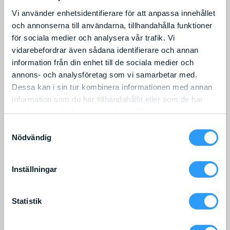
MULTITEL MTE230EX
MULTITEL MTE230EX
Vi använder enhetsidentifierare för att anpassa innehållet
HYBRID
Läs mer
och annonserna till användarna, tillhandahålla funktioner
Läs mer
för sociala medier och analysera vår trafik. Vi
vidarebefordrar även sådana identifierare och annan
information från din enhet till de sociala medier och
annons- och analysföretag som vi samarbetar med.
Dessa kan i sin tur kombinera informationen med annan
information som du har tillhandahållit eller som de har
samlat in när du har använt deras tjänster.
Arbetshöjd
:
15,7
m
Liftens bredd
:
1,9
m
Samtyckesval
Arbetshöjd
:
27
m
Liftens bredd
:
2,25
m
Lyftkapacitet
:
250
kg
Lyftkapacitet
:
250
kg
Nödvändig
MULTITEL MXE 160 PICK-
MULTITEL MTE270EX
UP
Läs mer
Inställningar
Läs mer
Statistik