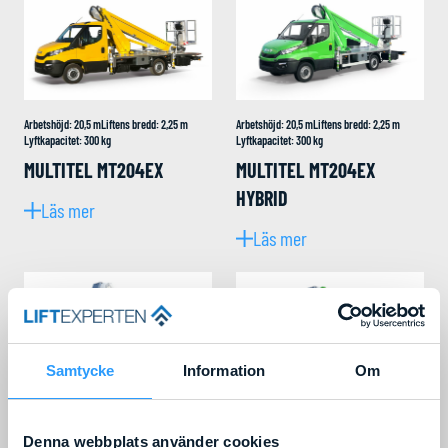
Arbetshöjd
:
20,5
m
Liftens bredd
:
2,25
m
Arbetshöjd
:
20,5
m
Liftens bredd
:
2,25
m
Lyftkapacitet
:
300
kg
Lyftkapacitet
:
300
kg
MULTITEL MT204EX
MULTITEL MT204EX
HYBRID
Läs mer
Läs mer
Samtycke
Information
Om
Arbetshöjd
:
23
m
Liftens bredd
:
2,25
m
Arbetshöjd
:
23
m
Liftens bredd
:
2,25
m
Lyftkapacitet
:
300
kg
Lyftkapacitet
:
250
kg
Denna webbplats använder cookies