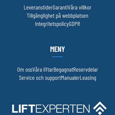
Leveranstider
Garanti
Våra villkor
Tillgänglighet på webbplatsen
Integritetspolicy
GDPR
MENY
Om oss
Våra liftar
Begagnat
Reservdelar
Service och support
Manualer
Leasing