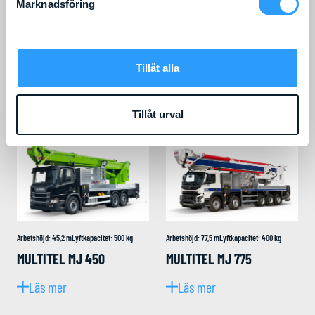
Marknadsföring
Arbetshöjd
:
10
m
Liftens bredd
:
2,25
m
Arbetshöjd
:
32,2
m
Lyftkapacitet
:
280
kg
Tillåt alla
Lyftkapacitet
:
400
kg
MULTITEL MJ 320
MULTITEL MS100
Läs mer
Tillåt urval
Läs mer
Arbetshöjd
:
45,2
m
Lyftkapacitet
:
500
kg
Arbetshöjd
:
77,5
m
Lyftkapacitet
:
400
kg
MULTITEL MJ 450
MULTITEL MJ 775
Läs mer
Läs mer