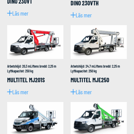
DINO 230VT
DINO 230VTH
Läs mer
Läs mer
Arbetshöjd
:
20,3
m
Liftens bredd
:
2,25
m
Arbetshöjd
:
24,7
m
Liftens bredd
:
2,25
m
Lyftkapacitet
:
250
kg
Lyftkapacitet
:
250
kg
MULTITEL MJ201S
MULTITEL MJE250
Läs mer
Läs mer