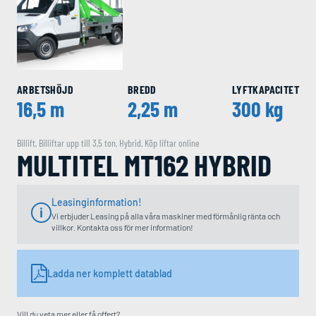
ARBETSHÖJD
BREDD
LYFTKAPACITET
16,5 m
2,25 m
300 kg
Billift
,
Billiftar upp till 3,5 ton
,
Hybrid
,
Köp liftar online
MULTITEL MT162 HYBRID
Leasinginformation!
Vi erbjuder Leasing på alla våra maskiner med förmånlig ränta och
villkor. Kontakta oss för mer information!
Ladda ner komplett datablad
Vill du veta mer eller få offert?