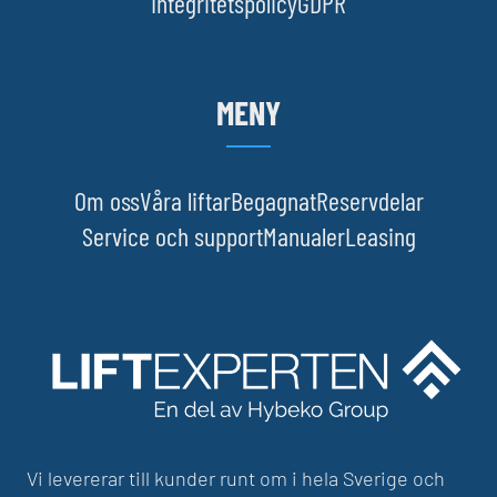
Integritetspolicy
GDPR
MENY
Om oss
Våra liftar
Begagnat
Reservdelar
Service och support
Manualer
Leasing
Vi levererar till kunder runt om i hela Sverige och