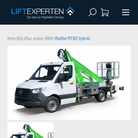
Open search
Menu 
Hem
-
Köp liftar online
-
Billift
-
Multitel MT162 Hybrid