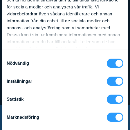
för sociala medier och analysera vår trafik. Vi
vidarebefordrar även sådana identifierare och annan
information från din enhet till de sociala medier och
annons- och analysföretag som vi samarbetar med.
Dessa kan i sin tur kombinera informationen med annan
information som du har tillhandahållit eller som de har
samlat in när du har använt deras tjänster.
Samtyckesval
Nödvändig
Arbetshöjd
:
5,45
m
Liftens bredd
:
0,75
m
Lyftkapacitet
:
227
kg
GENIE GR12
Inställningar
Läs mer
Statistik
Marknadsföring
PRENUMERERA PÅ VÅRT