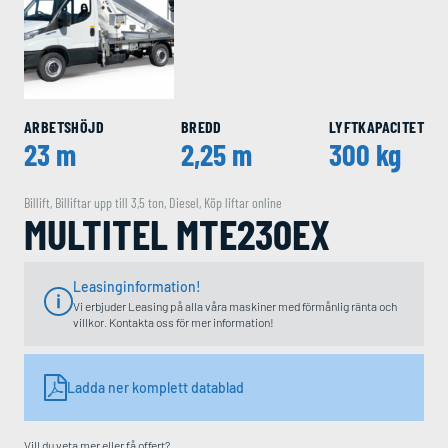
ARBETSHÖJD
BREDD
LYFTKAPACITET
23 m
2,25 m
300 kg
Billift
,
Billiftar upp till 3,5 ton
,
Diesel
,
Köp liftar online
MULTITEL MTE230EX
Leasinginformation!
Vi erbjuder Leasing på alla våra maskiner med förmånlig ränta och
villkor. Kontakta oss för mer information!
Ladda ner komplett datablad
Vill du veta mer eller få offert?