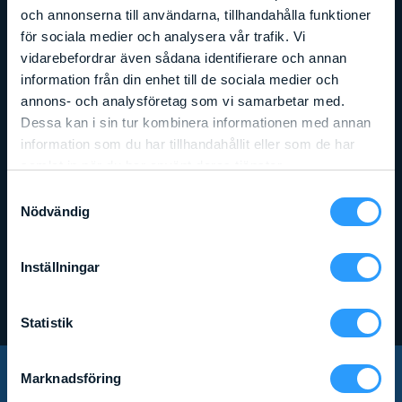
och annonserna till användarna, tillhandahålla funktioner
för sociala medier och analysera vår trafik. Vi
vidarebefordrar även sådana identifierare och annan
information från din enhet till de sociala medier och
annons- och analysföretag som vi samarbetar med.
Dessa kan i sin tur kombinera informationen med annan
information som du har tillhandahållit eller som de har
samlat in när du har använt deras tjänster.
Samtyckesval
Nödvändig
Liftens bredd
:
0,75
m
GENIE GR15
Inställningar
Läs mer
Statistik
Marknadsföring