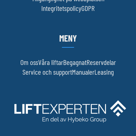
Integritetspolicy
GDPR
MENY
Om oss
Våra liftar
Begagnat
Reservdelar
Service och support
Manualer
Leasing