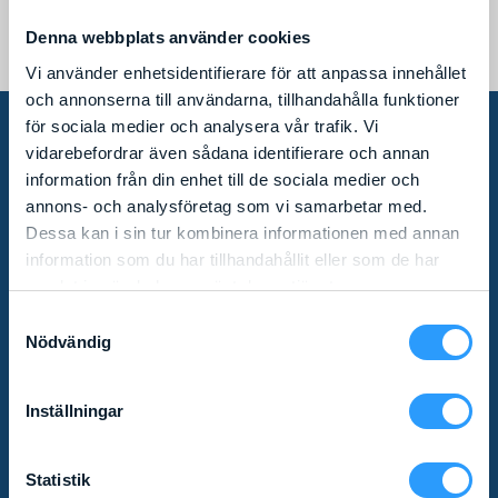
GENIE AWP 40
Denna webbplats använder cookies
Läs mer
Vi använder enhetsidentifierare för att anpassa innehållet
och annonserna till användarna, tillhandahålla funktioner
för sociala medier och analysera vår trafik. Vi
vidarebefordrar även sådana identifierare och annan
PRENUMERERA PÅ VÅRT
information från din enhet till de sociala medier och
annons- och analysföretag som vi samarbetar med.
NYHETSBREV!
Dessa kan i sin tur kombinera informationen med annan
information som du har tillhandahållit eller som de har
samlat in när du har använt deras tjänster.
Missa inga nyheter! Som prenumerant av vårt
Samtyckesval
nyhetsbrev får du relevant produktinformation och
Nödvändig
specialerbjudanden direkt i mailkorgen.
Inställningar
Statistik