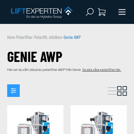
Open search
Menu 
Hem
-
Pelarliftar
-
Pelarlift, stödben
-
Genie AWP
GENIE AWP
Här ser du vårt utbud av pelarliftar AWP från Genie.
Se alla våra pelarliftar här.