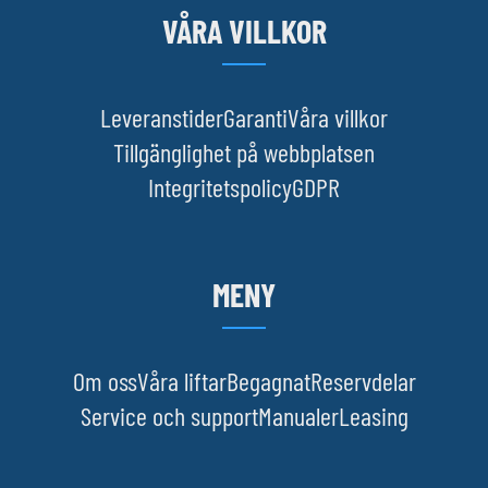
VÅRA VILLKOR
Leveranstider
Garanti
Våra villkor
Tillgänglighet på webbplatsen
Integritetspolicy
GDPR
MENY
Om oss
Våra liftar
Begagnat
Reservdelar
Service och support
Manualer
Leasing