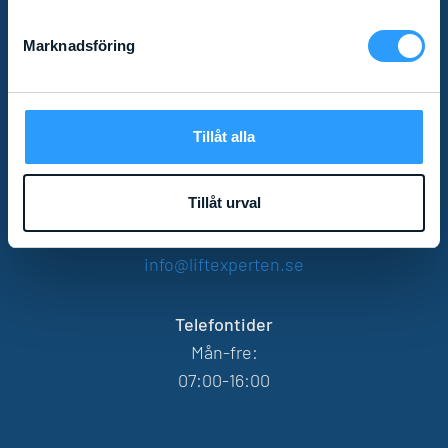
Marknadsföring
KONTAKT
Göteborg
Tillåt alla
031 - 20 20 05
Stockholm
Tillåt urval
08 - 721 70 05
info@liftexperten.se
Telefontider
Mån-fre:
07:00-16:00