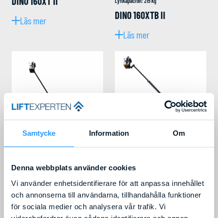
DINO 160XT II
Lyftkapacitet
:
215
kg
DINO 160XTB II
Läs mer
Läs mer
Samtycke
Information
Om
Denna webbplats använder cookies
Arbetshöjd
:
18,00
m
Liftens bredd
:
1,95
m
Vi använder enhetsidentifierare för att anpassa innehållet
Lyftkapacitet
:
215
kg
Arbetshöjd
:
18,00
m
Liftens bredd
:
1,79
m
och annonserna till användarna, tillhandahålla funktioner
Lyftkapacitet
:
215
kg
DINO 180XT II
för sociala medier och analysera vår trafik. Vi
DINO 180T II