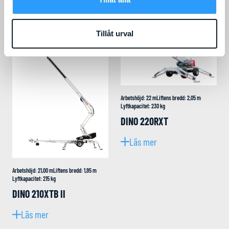
Läs mer
Tillåt urval
Arbetshöjd
:
22
m
Liftens bredd
:
2,05
m
Lyftkapacitet
:
230
kg
DINO 220RXT
Läs mer
Arbetshöjd
:
21,00
m
Liftens bredd
:
1,95
m
Lyftkapacitet
:
215
kg
DINO 210XTB II
Läs mer