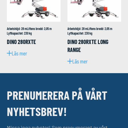
Arbetshöjd
:
28
m
Liftens bredd
:
2,05
m
Arbetshöjd
:
28
m
Liftens bredd
:
2,05
m
Lyftkapacitet
:
230
kg
Lyftkapacitet
:
230
kg
DINO 280RXTE
DINO 280RXTE LONG
RANGE
Läs mer
Läs mer
PRENUMERERA PÅ VÅRT
NYHETSBREV!
Missa inga nyheter! Som prenumerant av vårt