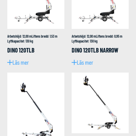
Arbetshöjd
:
12,00
m
Liftens bredd
:
1,53
m
Arbetshöjd
:
12,00
m
Liftens bredd
:
0,95
m
Lyftkapacitet
:
130
kg
Lyftkapacitet
:
130
kg
DINO 120TLB
DINO 120TLB NARROW
Läs mer
Läs mer