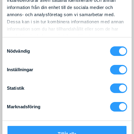
vidarebefordrar även sådana identifierare och annan
Läs mer
information från din enhet till de sociala medier och
Läs mer
annons- och analysföretag som vi samarbetar med.
Dessa kan i sin tur kombinera informationen med annan
information som du har tillhandahållit eller som de har
samlat in när du har använt deras tjänster.
Samtyckesval
Nödvändig
Inställningar
Statistik
Arbetshöjd
:
21,00
m
Liftens bredd
:
1,95
m
Lyftkapacitet
:
215
kg
Marknadsföring
Arbetshöjd
:
18,00
m
Liftens bredd
:
1,95
m
DINO 210XT II
Lyftkapacitet
:
215
kg
Läs mer
DINO 180XTB II
Tillåt alla