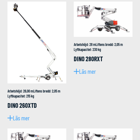
Arbetshöjd
:
28
m
Liftens bredd
:
2,05
m
Lyftkapacitet
:
230
kg
DINO 280RXT
Läs mer
Arbetshöjd
:
26,00
m
Liftens bredd
:
2,05
m
Lyftkapacitet
:
215
kg
DINO 260XTD
Läs mer