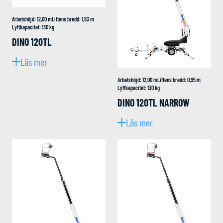
Arbetshöjd
:
12,00
m
Liftens bredd
:
1,53
m
Lyftkapacitet
:
130
kg
DINO 120TL
Läs mer
Arbetshöjd
:
12,00
m
Liftens bredd
:
0,95
m
Lyftkapacitet
:
130
kg
DINO 120TL NARROW
Läs mer