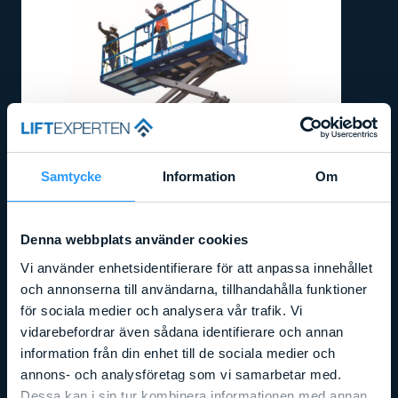
Samtycke
Information
Om
Denna webbplats använder cookies
Vi använder enhetsidentifierare för att anpassa innehållet
och annonserna till användarna, tillhandahålla funktioner
för sociala medier och analysera vår trafik. Vi
vidarebefordrar även sådana identifierare och annan
information från din enhet till de sociala medier och
Arbetshöjd
:
14,12
m
Liftens bredd
:
1,75
m
Lyftkapacitet
:
363
kg
annons- och analysföretag som vi samarbetar med.
GENIE 4069 BE (HYBRID)
Dessa kan i sin tur kombinera informationen med annan