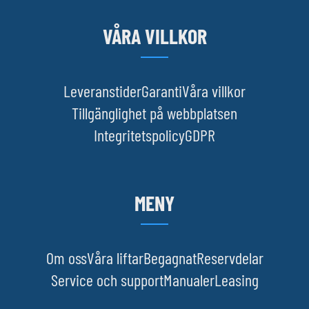
VÅRA VILLKOR
Leveranstider
Garanti
Våra villkor
Tillgänglighet på webbplatsen
Integritetspolicy
GDPR
MENY
Om oss
Våra liftar
Begagnat
Reservdelar
Service och support
Manualer
Leasing