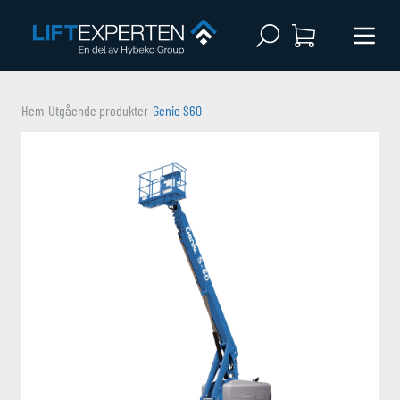
Open search
Menu 
Hem
-
Utgående produkter
-
Genie S60