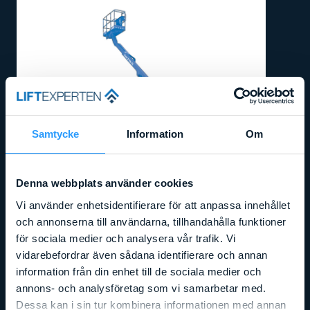
Samtycke
Information
Om
Denna webbplats använder cookies
Vi använder enhetsidentifierare för att anpassa innehållet
och annonserna till användarna, tillhandahålla funktioner
Arbetshöjd
:
15,86
m
Liftens bredd
:
2,29
m
Lyftkapacitet
:
227
kg
för sociala medier och analysera vår trafik. Vi
GENIE Z45/25RT
vidarebefordrar även sådana identifierare och annan
information från din enhet till de sociala medier och
Läs mer
annons- och analysföretag som vi samarbetar med.
Dessa kan i sin tur kombinera informationen med annan