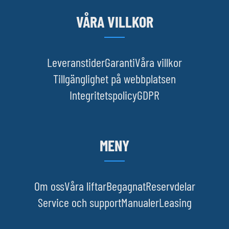
VÅRA VILLKOR
Leveranstider
Garanti
Våra villkor
Tillgänglighet på webbplatsen
Integritetspolicy
GDPR
MENY
Om oss
Våra liftar
Begagnat
Reservdelar
Service och support
Manualer
Leasing