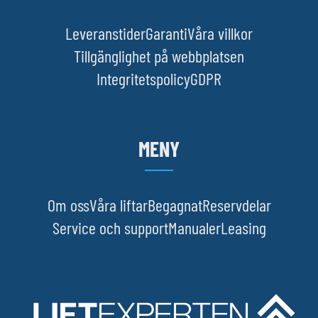
Leveranstider
Garanti
Våra villkor
Tillgänglighet på webbplatsen
Integritetspolicy
GDPR
MENY
Om oss
Våra liftar
Begagnat
Reservdelar
Service och support
Manualer
Leasing