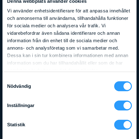
Denna webbplats använder cookies
Vi använder enhetsidentifierare för att anpassa innehållet
och annonserna till användarna, tillhandahålla funktioner
för sociala medier och analysera vår trafik. Vi
vidarebefordrar även sådana identifierare och annan
information från din enhet till de sociala medier och
annons- och analysföretag som vi samarbetar med.
Dessa kan i sin tur kombinera informationen med annan
information som du har tillhandahållit eller som de har
samlat in när du har använt deras tjänster.
Samtyckesval
Nödvändig
Arbetshöjd
:
6,57
m
Liftens bredd
:
0,76
m
Lyftkapacitet
:
272
kg
Inställningar
GENIE 1530 (GS1530)
Läs mer
Statistik