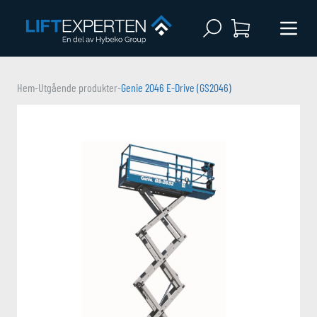
Open search
Menu 
Hem
-
Utgående produkter
-
Genie 2046 E-Drive (GS2046)