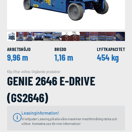
ARBETSHÖJD
BREDD
LYFTKAPACITET
9,96 m
1,16 m
454 kg
Köp liftar online
,
Utgående produkter
GENIE 2646 E-DRIVE
(GS2646)
Leasinginformation!
Vi erbjuder Leasing på alla våra maskiner med förmånlig ränta och
villkor. Kontakta oss för mer information!