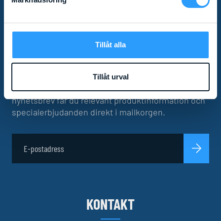
PRENUMERERA PÅ VÅRT
Tillåt alla
NYHETSBREV!
Tillåt urval
Missa inga nyheter! Som prenumerant av vårt
nyhetsbrev får du relevant produktinformation och
specialerbjudanden direkt i mailkorgen.
KONTAKT