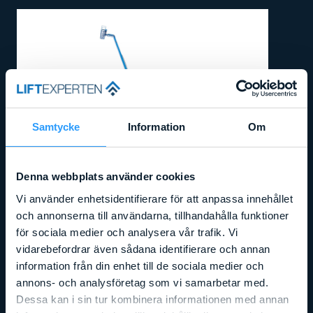
Samtycke
Information
Om
Denna webbplats använder cookies
Vi använder enhetsidentifierare för att anpassa innehållet
och annonserna till användarna, tillhandahålla funktioner
för sociala medier och analysera vår trafik. Vi
vidarebefordrar även sådana identifierare och annan
Arbetshöjd
:
40,10
m
Liftens bredd
:
2,49
m
Lyftkapacitet
:
454
kg
information från din enhet till de sociala medier och
GENIE SX125 XC
annons- och analysföretag som vi samarbetar med.
Dessa kan i sin tur kombinera informationen med annan
Läs mer