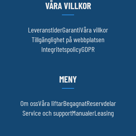
VÅRA VILLKOR
Leveranstider
Garanti
Våra villkor
Tillgänglighet på webbplatsen
Integritetspolicy
GDPR
MENY
Om oss
Våra liftar
Begagnat
Reservdelar
Service och support
Manualer
Leasing