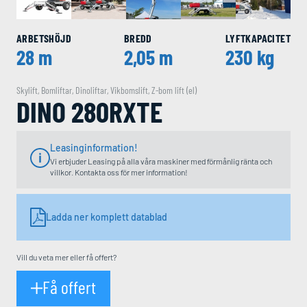
ARBETSHÖJD
BREDD
LYFTKAPACITET
28 m
2,05 m
230 kg
Skylift
,
Bomliftar
,
Dinoliftar
,
Vikbomslift
,
Z-bom lift (el)
DINO 280RXTE
Leasinginformation!
Vi erbjuder Leasing på alla våra maskiner med förmånlig ränta och
villkor. Kontakta oss för mer information!
Ladda ner komplett datablad
Vill du veta mer eller få offert?
Få offert