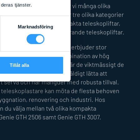
 Hos Liftexperten erbjuder vi många olika
deras tjänster.
plastare från Genie. Vi har tre olika kategorier
are i vårt sortiment: kompakta teleskopliftar,
Marknadsföring
med lång räckvidd och roterande teleskopliftar.
leskoplastarna från Genie erbjuder stor
 litet paket. De har en kombination av hög
kompakta mått. Dessutom är de viktmässigt de
Tillåt alla
rna i sin kategori. De är väldigt lätta att
 serva och har mängder med robusta tillval.
a teleskoplastare kan möta de flesta behoven
yggnation, renovering och industri. Hos
n du välja mellan två olika kompakta
: Genie GTH 2506 samt Genie GTH 3007.