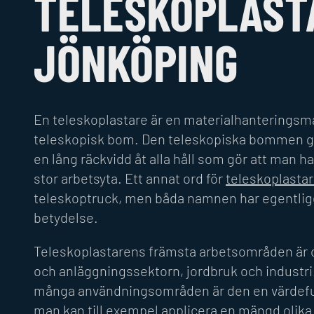
TELESKOPLASTA
JÖNKÖPING
En teleskoplastare är en materialhanterings
teleskopisk bom. Den teleskopiska bommen 
en lång räckvidd åt alla håll som gör att man ha
stor arbetsyta. Ett annat ord för
teleskoplasta
teleskoptruck, men båda namnen har egentl
betydelse.
Teleskoplastarens främsta arbetsområden är 
och anläggningssektorn, jordbruk och industri
många användningsområden är den en värdeful
man kan till exempel applicera en mängd olika