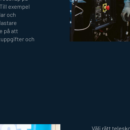
 Till exempel
lar och
lastare
e på att
ktuppgifter och
Välj rätt telesk