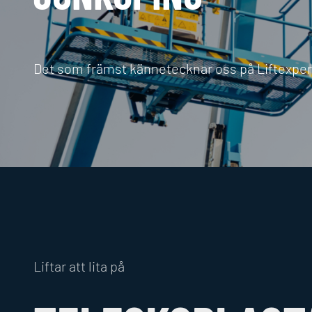
Det som främst kännetecknar oss på Liftexperten
Liftar att lita på