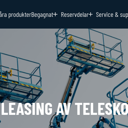
åra produkter
Begagnat
Reservdelar
Service & su
LEASING AV TELESKO