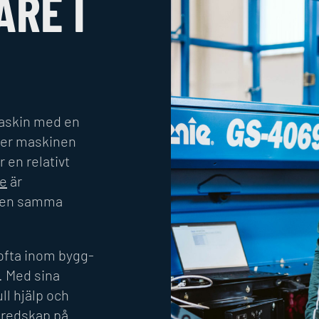
RE I
maskin med en
ger maskinen
r en relativt
re
är
igen samma
ofta inom bygg-
. Med sina
l hjälp och
 redskap på