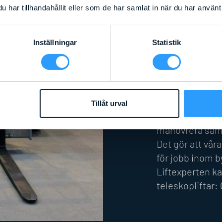
extra säkerhet.
har tillhandahållit eller som de har samlat in när du har använt 
typer av telesko
av teleskoplast
Inställningar
Statistik
teleskopliftar 
De kompakta te
prestanda i ett
kapacitet och 
Tillåt urval
lättaste maskine
manövrera samt
Det gör att vår
för jobb inom b
Liftexperten ka
teleskopliftar