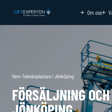
Om oss
V
Hem
–
Teleskoplastare i Jönköping
FÖRSÄLJNING OCH 
JÖNKÖPING