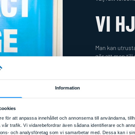
VI H
Man kan utrust
gör att man till
byggnadsställni
arbetet smidiga
lättare att fly
Information
speciellt när 
en större model
maskinens hytt 
cookies
medan vissa mod
e för att anpassa innehållet och annonserna till användarna, tillh
bakåt för en bä
vår trafik. Vi vidarebefordrar även sådana identifierare och anna
modeller finns 
nnons- och analysföretag som vi samarbetar med. Dessa kan i sin