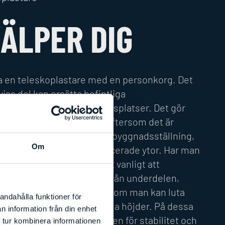
JÄLPER DIG
a en teleskoplastare med en personkorg. Det
 viss del kan ersätta befintliga
ngar och skylifts vid arbetsplatser. Det gör
re och blir mer effektivt eftersom det är
tta en teleskoplastare än en byggnadsställning,
Om
man behöver nå mer komplicerade ytor. Har man
l av teleskoplastare är det vanligt att
och bom kan rotera fritt från underdelen,
eller har tiltbara hytter som man kan luta
andahålla funktioner för
ttre arbetsställning vid höga höjder. På dessa
n information från din enhet
det oftast utfällbara stödben för stabilitet och
 tur kombinera informationen