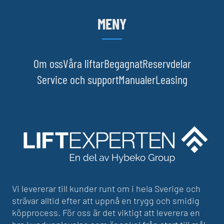
MENY
Om oss
Våra liftar
Begagnat
Reservdelar
Service och support
Manualer
Leasing
Vi levererar till kunder runt om i hela Sverige och
strävar alltid efter att uppnå en trygg och smidig
köpprocess. För oss är det viktigt att leverera en