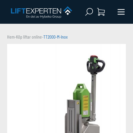
Open search
Menu 
Hem
-
Köp liftar online
-
TT2000-M-Inox