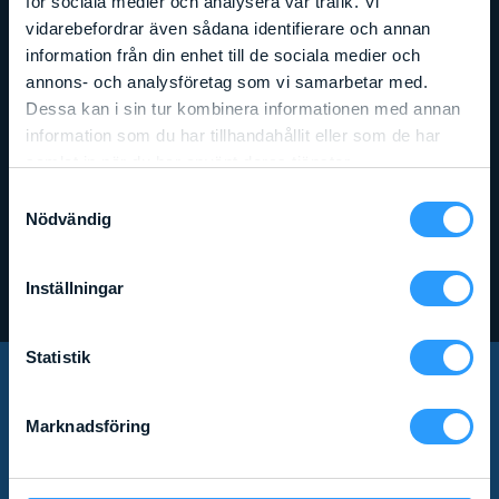
för sociala medier och analysera vår trafik. Vi
vidarebefordrar även sådana identifierare och annan
information från din enhet till de sociala medier och
annons- och analysföretag som vi samarbetar med.
Dessa kan i sin tur kombinera informationen med annan
information som du har tillhandahållit eller som de har
samlat in när du har använt deras tjänster.
Arbetshöjd
:
9,7
m
Liftens bredd
:
1,75
m
Lyftkapacitet
:
680
kg
Samtyckesval
GENIE 2669 DC (GS2669 DC)
Nödvändig
Läs mer
Inställningar
Statistik
PRENUMERERA PÅ VÅRT
Marknadsföring
NYHETSBREV!