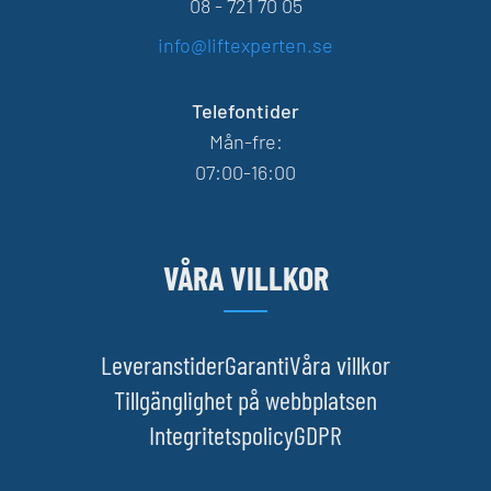
08 - 721 70 05
info@liftexperten.se
Telefontider
Mån-fre:
07:00-16:00
VÅRA VILLKOR
Leveranstider
Garanti
Våra villkor
Tillgänglighet på webbplatsen
Integritetspolicy
GDPR