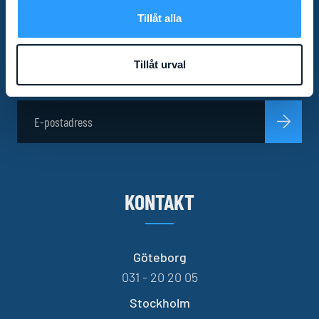
Tillåt alla
Missa inga nyheter! Som prenumerant av vårt
nyhetsbrev får du relevant produktinformation och
Tillåt urval
specialerbjudanden direkt i mailkorgen.
KONTAKT
Göteborg
031 - 20 20 05
Stockholm