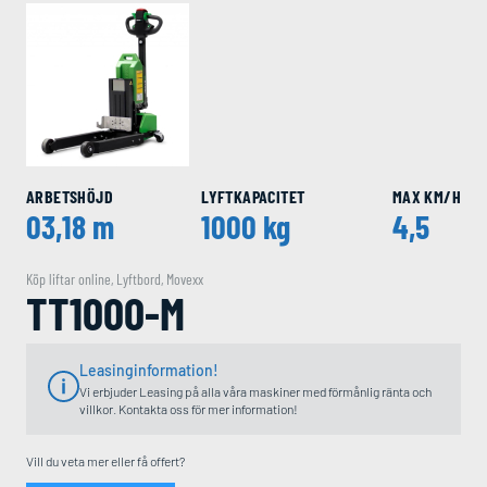
ARBETSHÖJD
LYFTKAPACITET
MAX KM/H
03,18 m
1000 kg
4,5
Köp liftar online
,
Lyftbord
,
Movexx
TT1000-M
Leasinginformation!
Vi erbjuder Leasing på alla våra maskiner med förmånlig ränta och
villkor. Kontakta oss för mer information!
Vill du veta mer eller få offert?