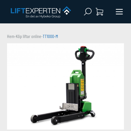
Open search
Menu 
Hem
-
Köp liftar online
-
TT1000-M