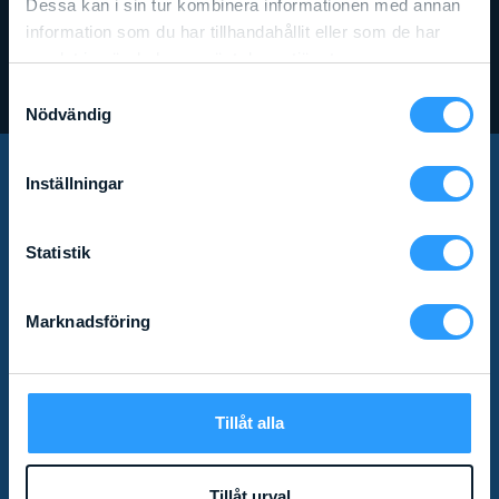
Dessa kan i sin tur kombinera informationen med annan
information som du har tillhandahållit eller som de har
samlat in när du har använt deras tjänster.
Samtyckesval
Nödvändig
Inställningar
PRENUMERERA PÅ VÅRT
Statistik
NYHETSBREV!
Marknadsföring
Missa inga nyheter! Som prenumerant av vårt
nyhetsbrev får du relevant produktinformation och
specialerbjudanden direkt i mailkorgen.
Tillåt alla
Tillåt urval