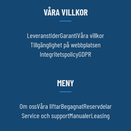
VÅRA VILLKOR
Leveranstider
Garanti
Våra villkor
Tillgänglighet på webbplatsen
Integritetspolicy
GDPR
MENY
Om oss
Våra liftar
Begagnat
Reservdelar
Service och support
Manualer
Leasing