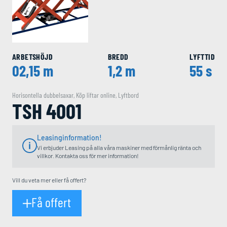
ARBETSHÖJD
BREDD
LYFTTID
02,15 m
1,2 m
55 s
Horisontella dubbelsaxar
,
Köp liftar online
,
Lyftbord
TSH 4001
Leasinginformation!
Vi erbjuder Leasing på alla våra maskiner med förmånlig ränta och
villkor. Kontakta oss för mer information!
Vill du veta mer eller få offert?
Få offert