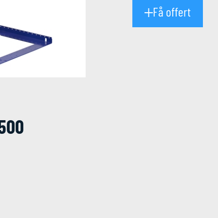
Få offert
500