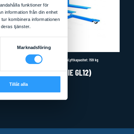
andahålla funktioner för
n information från din enhet
 tur kombinera informationen
deras tjänster.
Marknadsföring
Arbetshöjd
:
4,2
m
Liftens bredd
:
0,73
m
Lyftkapacitet
:
159
kg
GENIE LIFT 12 (GENIE GL12)
Tillåt alla
Läs mer