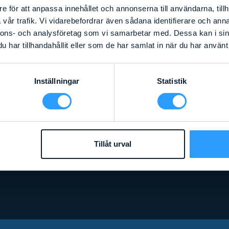
e för att anpassa innehållet och annonserna till användarna, tillh
vår trafik. Vi vidarebefordrar även sådana identifierare och anna
nnons- och analysföretag som vi samarbetar med. Dessa kan i sin
har tillhandahållit eller som de har samlat in när du har använt 
Inställningar
Statistik
Arbetshöjd
:
7,94
m
Liftens bredd
:
0,08
m
Lyftkapacitet
:
295
kg
GENIE SLA 25 (GENIE SUPERLIFT)
Tillåt urval
Läs mer