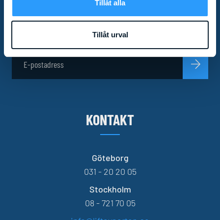
Tillåt alla
Missa inga nyheter! Som prenumerant av vårt
nyhetsbrev får du relevant produktinformation och
specialerbjudanden direkt i mailkorgen.
Tillåt urval
KONTAKT
Göteborg
031 - 20 20 05
Stockholm
08 - 721 70 05