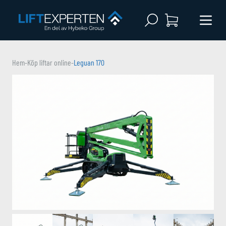
Open search
Menu 
Hem
-
Köp liftar online
-
Leguan 170