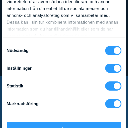
vidarebefordrar även sådana identifierare och annan
information från din enhet till de sociala medier och
annons- och analysföretag som vi samarbetar med.
Dessa kan i sin tur kombinera informationen med annan
information som du har tillhandahållit eller som de har
Arbetshöjd
:
6,46
m
Liftens bredd
:
0,08
m
Lyftkapacitet
:
363
kg
samlat in när du har använt deras tjänster.
GENIE SLA 20 (GENIE SUPERLIFT)
Samtyckesval
Nödvändig
Läs mer
Inställningar
Statistik
PRENUMERERA PÅ VÅRT
Marknadsföring
NYHETSBREV!