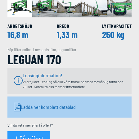
ARBETSHÖJD
BREDD
LYFTKAPACITET
16,8 m
1,33 m
250 kg
Köp liftar online
,
Larvbandsliftar
,
Leguanliftar
LEGUAN 170
Leasinginformation!
Vi erbjuder Leasing på alla våra maskiner med förmånlig ränta och
villkor. Kontakta oss för mer information!
Ladda ner komplett datablad
Vill du veta mer eller få offert?
Få offert