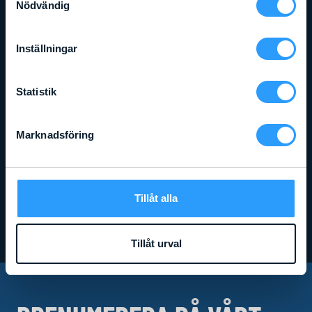
Nödvändig
Inställningar
Statistik
Marknadsföring
Arbetshöjd
:
3,49
m
Liftens bredd
:
0,08
m
Lyftkapacitet
:
454
kg
GENIE SLA 10 (GENIE SUPERLIFT)
Tillåt alla
Läs mer
Tillåt urval