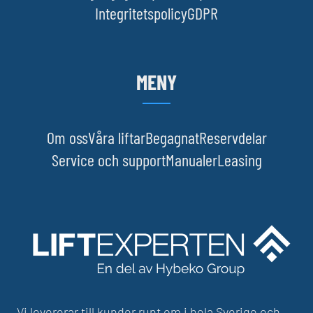
Integritetspolicy
GDPR
MENY
Om oss
Våra liftar
Begagnat
Reservdelar
Service och support
Manualer
Leasing
Vi levererar till kunder runt om i hela Sverige och