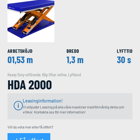
ARBETSHÖJD
BREDD
LYFTTID
01,53 m
1,3 m
30 s
Heavy Duty-utförande
,
Köp liftar online
,
Lyftbord
HDA 2000
Leasinginformation!
Vi erbjuder Leasing på alla våra maskiner med förmånlig ränta och
villkor. Kontakta oss för mer information!
Vill du veta mer eller få offert?