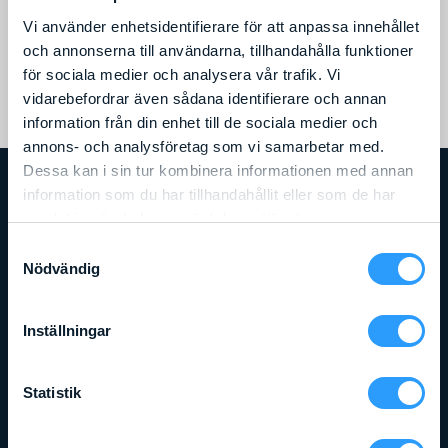
Vi använder enhetsidentifierare för att anpassa innehållet
och annonserna till användarna, tillhandahålla funktioner
Läs mer
för sociala medier och analysera vår trafik. Vi
vidarebefordrar även sådana identifierare och annan
information från din enhet till de sociala medier och
annons- och analysföretag som vi samarbetar med.
Dessa kan i sin tur kombinera informationen med annan
information som du har tillhandahållit eller som de har
RELATERADE PRODUKTER
samlat in när du har använt deras tjänster.
Samtyckesval
Nödvändig
Inställningar
Statistik