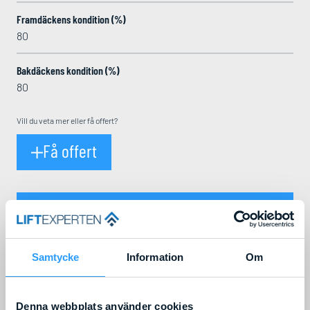
Framdäckens kondition (%)
80
Bakdäckens kondition (%)
80
Vill du veta mer eller få offert?
Få offert
Genie Z30/20 NRJ mängd
Lägg i varukorg
Samtycke
Information
Om
PRODUKT­BESKRIVNING
GENIE Z30/20 NRJ
Denna webbplats använder cookies