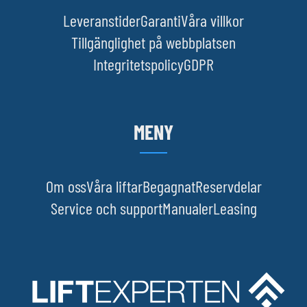
Leveranstider
Garanti
Våra villkor
Tillgänglighet på webbplatsen
Integritetspolicy
GDPR
MENY
Om oss
Våra liftar
Begagnat
Reservdelar
Service och support
Manualer
Leasing