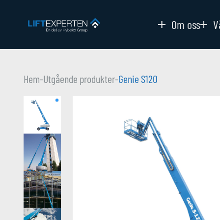
Om oss
V
Hem
-
Utgående produkter
-
Genie S120