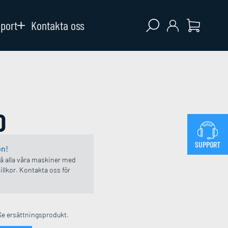
Open search
pport
Kontakta oss
0
SUPPORT
on!
på alla våra maskiner med
illkor. Kontakta oss för
Se ersättningsprodukt.