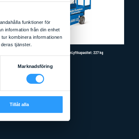
andahålla funktioner för
n information från din enhet
 tur kombinera informationen
deras tjänster.
Arbetshöjd
:
5,66
m
Liftens bredd
:
0,8
m
Lyftkapacitet
:
227
kg
GENIE GRC12
Marknadsföring
Läs mer
Tillåt alla