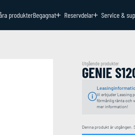
åra produkter
Begagnat
Reservdelar
Service & su
Utgående produkter
GENIE S12
Leasinginformati
Vi erbjuder Leasing 
förmånlig ränta och v
mer information!
Denna produkt är utgången. 