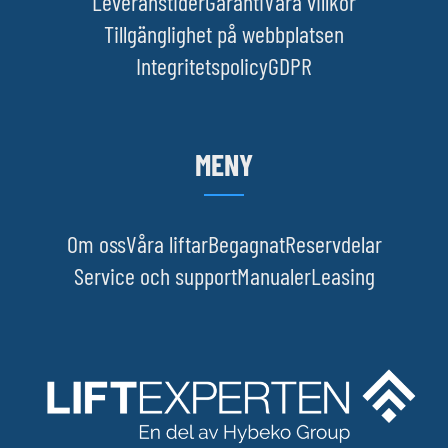
Leveranstider
Garanti
Våra villkor
Tillgänglighet på webbplatsen
Integritetspolicy
GDPR
MENY
Om oss
Våra liftar
Begagnat
Reservdelar
Service och support
Manualer
Leasing