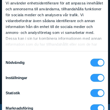
Vi använder enhetsidentifierare för att anpassa innehållet
och annonserna till användarna, tillhandahålla funktioner
för sociala medier och analysera vår trafik. Vi
vidarebefordrar även sådana identifierare och annan
information från din enhet till de sociala medier och
annons- och analysföretag som vi samarbetar med.
Dessa kan i sin tur kombinera informationen med annan
information som du har tillhandahållit eller som de har
samlat in när du har använt deras tjänster.
Samtyckesval
Nödvändig
Arbetshöjd
:
4,2
m
Liftens bredd
:
0,73
m
Lyftkapacitet
:
159
kg
GENIE LIFT 12 (GENIE GL12)
Inställningar
Läs mer
Statistik
Marknadsföring