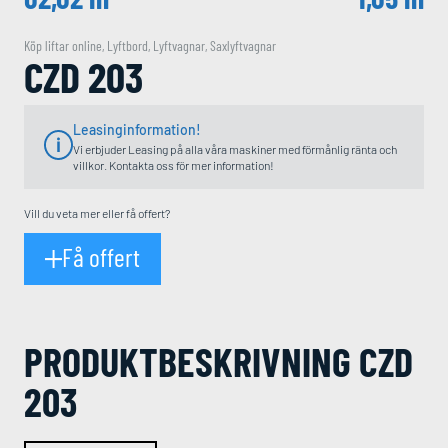
Köp liftar online
,
Lyftbord
,
Lyftvagnar
,
Saxlyftvagnar
CZD 203
Leasinginformation!
Vi erbjuder Leasing på alla våra maskiner med förmånlig ränta och
villkor. Kontakta oss för mer information!
Vill du veta mer eller få offert?
Få offert
PRODUKT­BESKRIVNING CZD
203