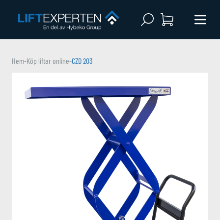
Open search
Menu 
Hem
-
Köp liftar online
-
CZD 203