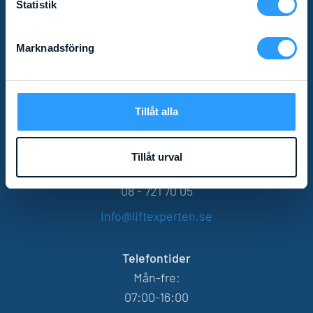
Statistik
Marknadsföring
KONTAKT
Tillåt alla
Göteborg
031 - 20 20 05
Tillåt urval
Stockholm
08 - 721 70 05
info@liftexperten.se
Telefontider
Mån-fre:
07:00-16:00