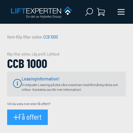
Open search
Menu 
Hem
-
Köp liftar online
-
CCB 1000
Köp liftar online
,
Låg profil
,
Lyftbord
CCB 1000
Leasinginformation!
Vi erbjuder Leasing på alla våra maskiner med förmånlig ränta och
villkor. Kontakta oss för mer information!
Vill du veta mer eller få offert?
Få offert