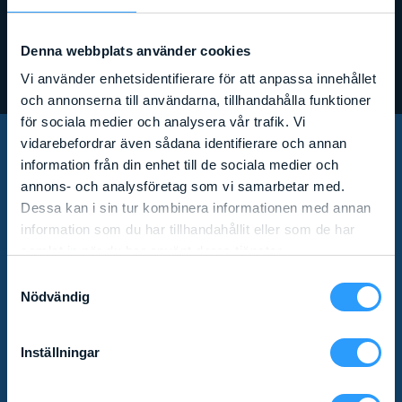
Denna webbplats använder cookies
Vi använder enhetsidentifierare för att anpassa innehållet
och annonserna till användarna, tillhandahålla funktioner
för sociala medier och analysera vår trafik. Vi
vidarebefordrar även sådana identifierare och annan
information från din enhet till de sociala medier och
PRENUMERERA PÅ VÅRT
annons- och analysföretag som vi samarbetar med.
Dessa kan i sin tur kombinera informationen med annan
NYHETSBREV!
information som du har tillhandahållit eller som de har
samlat in när du har använt deras tjänster.
Samtyckesval
Missa inga nyheter! Som prenumerant av vårt
Nödvändig
nyhetsbrev får du relevant produktinformation och
specialerbjudanden direkt i mailkorgen.
Inställningar