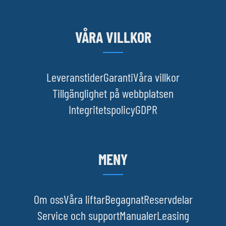
VÅRA VILLKOR
Leveranstider
Garanti
Våra villkor
Tillgänglighet på webbplatsen
Integritetspolicy
GDPR
MENY
Om oss
Våra liftar
Begagnat
Reservdelar
Service och support
Manualer
Leasing