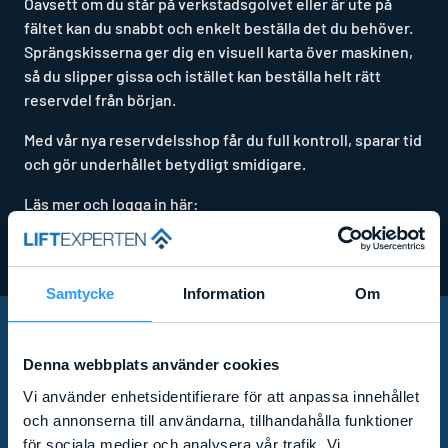
Oavsett om du står på verkstadsgolvet eller är ute på
fältet kan du snabbt och enkelt beställa det du behöver.
Sprängskisserna ger dig en visuell karta över maskinen,
så du slipper gissa och istället kan beställa helt rätt
reservdel från början.
Med vår nya reservdelsshop får du full kontroll, sparar tid
och gör underhållet betydligt smidigare.
Läs mer och logga in här:
https://reservdelar.liftexperten.se/
Samtycke
Information
Om
PRENUMERERA PÅ VÅRT
Denna webbplats använder cookies
Vi använder enhetsidentifierare för att anpassa innehållet
NYHETSBREV!
och annonserna till användarna, tillhandahålla funktioner
för sociala medier och analysera vår trafik. Vi