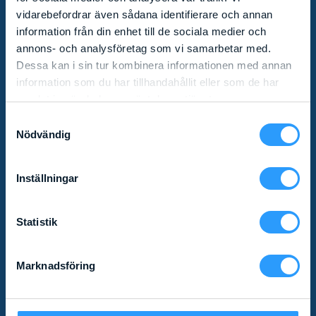
vidarebefordrar även sådana identifierare och annan
Missa inga nyheter! Som prenumerant av vårt
information från din enhet till de sociala medier och
nyhetsbrev får du relevant produktinformation och
annons- och analysföretag som vi samarbetar med.
specialerbjudanden direkt i mailkorgen.
Dessa kan i sin tur kombinera informationen med annan
information som du har tillhandahållit eller som de har
samlat in när du har använt deras tjänster.
Samtyckesval
Nödvändig
Inställningar
KONTAKT
Statistik
Göteborg
031 - 20 20 05
Marknadsföring
Stockholm
08 - 721 70 05