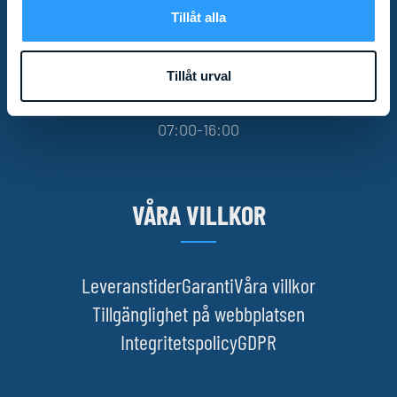
Tillåt alla
info@liftexperten.se
Tillåt urval
Telefontider
Mån-fre:
07:00-16:00
VÅRA VILLKOR
Leveranstider
Garanti
Våra villkor
Tillgänglighet på webbplatsen
Integritetspolicy
GDPR