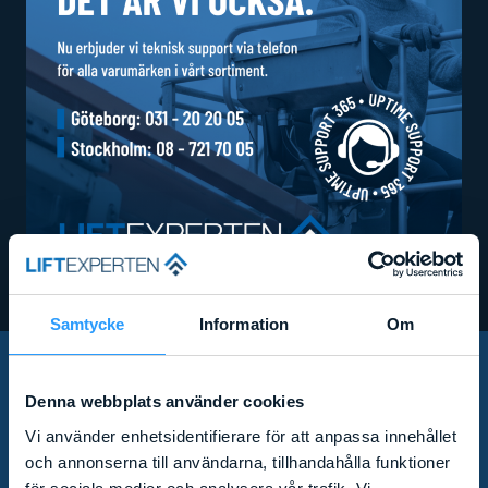
Samtycke
Information
Om
PRENUMERERA PÅ VÅRT
Denna webbplats använder cookies
Vi använder enhetsidentifierare för att anpassa innehållet
NYHETSBREV!
och annonserna till användarna, tillhandahålla funktioner