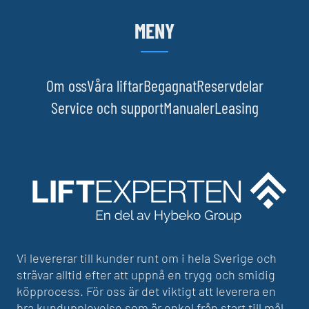
MENY
Om oss
Våra liftar
Begagnat
Reservdelar
Service och support
Manualer
Leasing
Vi levererar till kunder runt om i hela Sverige och
strävar alltid efter att uppnå en trygg och smidig
köpprocess. För oss är det viktigt att leverera en
bra kundupplevelse som är enkel från start till mål.