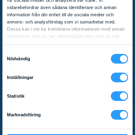
för sociala medier och analysera vår trafik. Vi
vidarebefordrar även sådana identifierare och annan
Missa inga nyheter! Som prenumerant av vårt
information från din enhet till de sociala medier och
nyhetsbrev får du relevant produktinformation och
annons- och analysföretag som vi samarbetar med.
specialerbjudanden direkt i mailkorgen.
Dessa kan i sin tur kombinera informationen med annan
information som du har tillhandahållit eller som de har
samlat in när du har använt deras tjänster.
Samtyckesval
Nödvändig
Inställningar
KONTAKT
Statistik
Göteborg
Marknadsföring
031 - 20 20 05
Stockholm