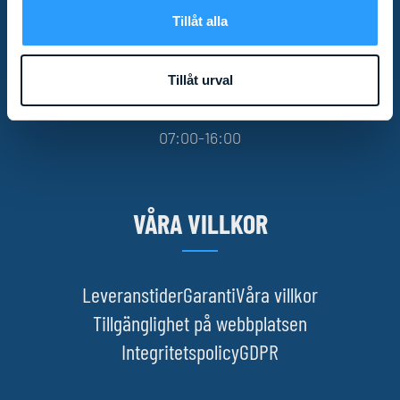
08 - 721 70 05
Tillåt alla
info@liftexperten.se
Tillåt urval
Telefontider
Mån-fre:
07:00-16:00
VÅRA VILLKOR
Leveranstider
Garanti
Våra villkor
Tillgänglighet på webbplatsen
Integritetspolicy
GDPR